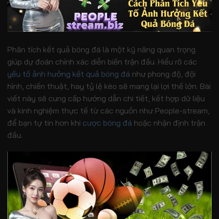
Phân tích kết quả bóng đá là một kỹ năng quan trọng
giúp dự đoán chính xác diễn biến trận đấu. Hiểu rõ các
yếu tố ảnh hưởng kết quả bóng đá
như phong độ, đội
hình, chiến thuật, hay tỷ lệ kèo sẽ mang lại lợi thế lớn. Bài
viết này sẽ cung cấp hướng dẫn chi tiết, kết hợp dữ liệu
và kinh nghiệm thực tế từ các nguồn như People-stream,
để bạn tự tin hơn khi
cược bóng đá
hoặc nhận định trận
đấu.