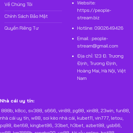
Website:
Về Chúng Tôi
https://people-
Chính Sách Bảo Mật
stream.biz
Hotline: 0902649426
Quyền Riêng Tư
Email :
people-
stream@gmail.com
Địa chỉ: 123 Đ. Trương
Định, Trương Định,
Hoàng Mai, Hà Nội, Việt
Nam
Nhà cái uy tín:
888b
,
k8cc
,
sv388
,
s666
,
vin88
,
pg88
,
xin88
,
23win
,
fun88
,
nhà cái uy tín
,
w88
,
soi kèo nhà cái
,
kubet11
,
vin777
,
letou
,
pq88
,
ibet68
,
kingbet86
,
33bet
,
h3bet
,
azbet88
,
ysb66
,
vx88
,
km1888b
,
rongho99
,
yo88
,
tài xỉu online
,
bet88
,