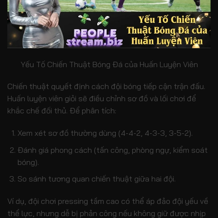
Yếu Tố Chiến Thuật Bóng Đá của Huấn Luyện Viên
Chiến thuật quyết định cách đội bóng tiếp cận trận đấu.
Huấn luyện viên giỏi sẽ điều chỉnh sơ đồ và lối chơi để
khắc chế đối thủ. Để phân tích:
Xem xét sơ đồ thường dùng (4-4-2, 4-3-3, 3-5-2).
Đánh giá phong cách (tấn công, phòng ngự, kiểm soát
bóng).
So sánh tương quan chiến thuật giữa hai đội.
Ví dụ, đội chơi pressing tầm cao có thể áp đảo đội yếu về
thể lực, nhưng dễ bị phản công nếu không giữ được nhịp