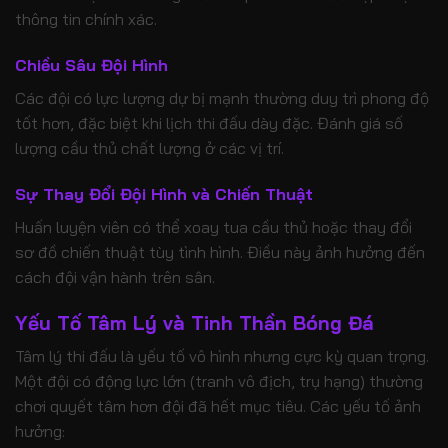
thông tin chính xác.
Chiều Sâu Đội Hình
Các đội có lực lượng dự bị mạnh thường duy trì phong độ
tốt hơn, đặc biệt khi lịch thi đấu dày đặc. Đánh giá số
lượng cầu thủ chất lượng ở các vị trí.
Sự Thay Đổi Đội Hình và Chiến Thuật
Huấn luyện viên có thể xoay tua cầu thủ hoặc thay đổi
sơ đồ chiến thuật tùy tình hình. Điều này ảnh hưởng đến
cách đội vận hành trên sân.
Yếu Tố Tâm Lý và Tinh Thần Bóng Đá
Tâm lý thi đấu là yếu tố vô hình nhưng cực kỳ quan trọng.
Một đội có động lực lớn (tranh vô địch, trụ hạng) thường
chơi quyết tâm hơn đội đã hết mục tiêu. Các yếu tố ảnh
hưởng: