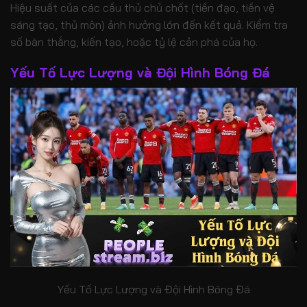
Hiệu suất của các cầu thủ chủ chốt (tiền đạo, tiền vệ
sáng tạo, thủ môn) ảnh hưởng lớn đến kết quả. Kiểm tra
số bàn thắng, kiến tạo, hoặc tỷ lệ cản phá của họ.
Yếu Tố Lực Lượng và Đội Hình Bóng Đá
Yếu Tố Lực Lượng và Đội Hình Bóng Đá