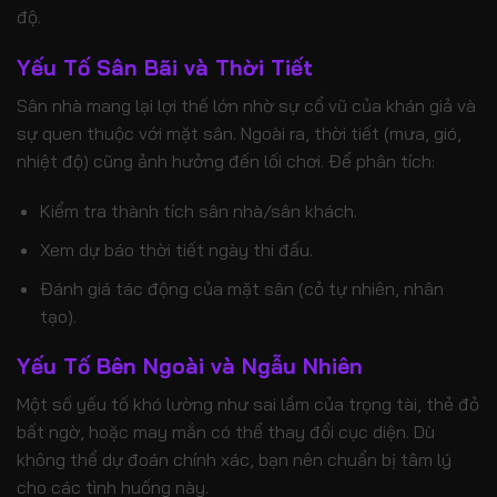
độ.
Yếu Tố Sân Bãi và Thời Tiết
Sân nhà mang lại lợi thế lớn nhờ sự cổ vũ của khán giả và
sự quen thuộc với mặt sân. Ngoài ra, thời tiết (mưa, gió,
nhiệt độ) cũng ảnh hưởng đến lối chơi. Để phân tích:
Kiểm tra thành tích sân nhà/sân khách.
Xem dự báo thời tiết ngày thi đấu.
Đánh giá tác động của mặt sân (cỏ tự nhiên, nhân
tạo).
Yếu Tố Bên Ngoài và Ngẫu Nhiên
Một số yếu tố khó lường như sai lầm của trọng tài, thẻ đỏ
bất ngờ, hoặc may mắn có thể thay đổi cục diện. Dù
không thể dự đoán chính xác, bạn nên chuẩn bị tâm lý
cho các tình huống này.