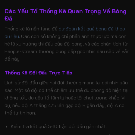
Các Yếu Tố Thống Kê Quan Trọng Về Bóng
Đá
Thống kê là nền tảng để
dự đoán kết quả bóng đá theo
dữ liệu
. Các con số không chỉ phản ánh thực lực mà còn
hé lộ xu hướng thi đấu của đội bóng, và các phân tích từ
People-stream thường cung cấp góc nhìn sâu sắc về vấn
đề này.
Thống Kê Đối Đầu Trực Tiếp
Lịch sử đối đầu giữa hai đội thường mang lại cái nhìn sâu
sắc. Một số đội có thể chiếm ưu thế dù phong độ hiện tại
không tốt, do yếu tố tâm lý hoặc lối chơi tương khắc. Ví
dụ, nếu đội A thắng 4/5 lần gặp đội B gần đây, đội A có
thể tự tin hơn.
Kiểm tra kết quả 5-10 trận đối đầu gần nhất.