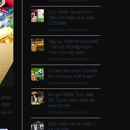
Chức năng bình luận bị tắt
ở
trong
tính
Mẹo
F168
nhỏ
và
Các chiến thuật chơi
giúp
nhận
Tiến Lên hiệu quả trên
bạn
thưởng
LOTO188
chơi
khủng
Chức năng bình luận bị tắt
ở
Blackjack
Các
online
chiến
như
Tây Du Thần Khí Dom88
thuật
một
– Nổ Hũ Võ Hiệp Kịch
chơi
chuyên
Tính Cho Hội Viên
Tiến
gia
Chức năng bình luận bị tắt
ở
Lên
Tây
hiệu
Du
quả
Vì sao nên chọn Dom88
Thần
trên
khi cá cược thể thao?
Khí
LOTO188
Chức năng bình luận bị tắt
ở
Dom88
Vì
–
sao
Đá gà FB88: Trực tiếp
Nổ
a phần
nên
Hũ
HD, tỷ lệ cược siêu lời,
chọn
Võ
 f168
xem là mê!
Dom88
Hiệp
lũy xu
Chức năng bình luận bị tắt
ở
khi
Kịch
Đá
cá
Tính
gà
cược
Đặt cược tài xỉu hiệp 1
Cho
FB88:
thể
và cả trận
Hội