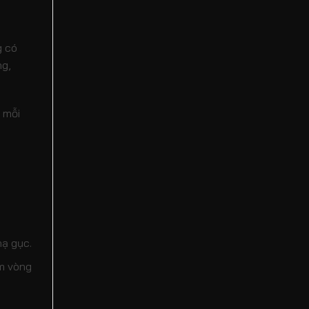
g có
ng,
 mỗi
hạ gục.
m vòng
.