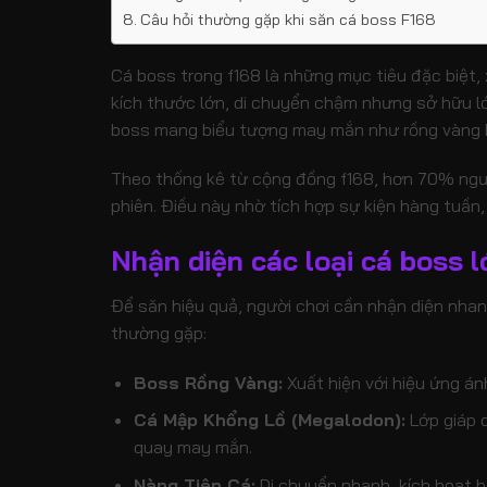
Câu hỏi thường gặp khi săn cá boss F168
Cá boss trong f168 là những mục tiêu đặc biệt,
kích thước lớn, di chuyển chậm nhưng sở hữu l
boss mang biểu tượng may mắn như rồng vàng ha
Theo thống kê từ cộng đồng f168, hơn 70% ng
phiên. Điều này nhờ tích hợp sự kiện hàng tuần
Nhận diện các loại cá boss 
Để săn hiệu quả, người chơi cần nhận diện nhan
thường gặp:
Boss Rồng Vàng:
Xuất hiện với hiệu ứng án
Cá Mập Khổng Lồ (Megalodon):
Lớp giáp 
quay may mắn.
Nàng Tiên Cá:
Di chuyển nhanh, kích hoạt 