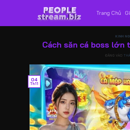
Bỏ
qua
Trang Chủ
Gi
nội
dung
KINH N
Cách săn cá boss lớn
ĐĂNG VÀO
THÁ
04
Th11