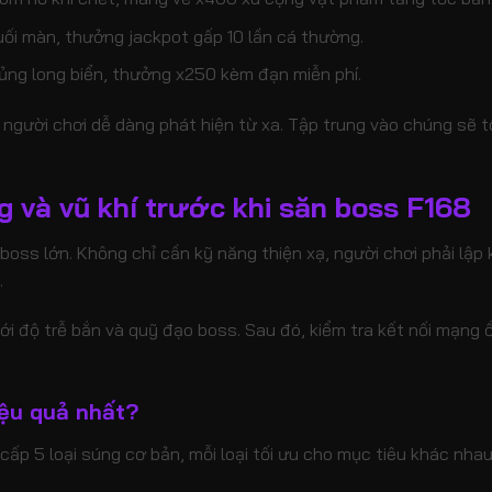
uối màn, thưởng jackpot gấp 10 lần cá thường.
ủng long biển, thưởng x250 kèm đạn miễn phí.
p người chơi dễ dàng phát hiện từ xa. Tập trung vào chúng sẽ t
g và vũ khí trước khi săn boss F168
boss lớn. Không chỉ cần kỹ năng thiện xạ, người chơi phải lập 
.
ới độ trễ bắn và quỹ đạo boss. Sau đó, kiểm tra kết nối mạng 
iệu quả nhất?
ấp 5 loại súng cơ bản, mỗi loại tối ưu cho mục tiêu khác nhau