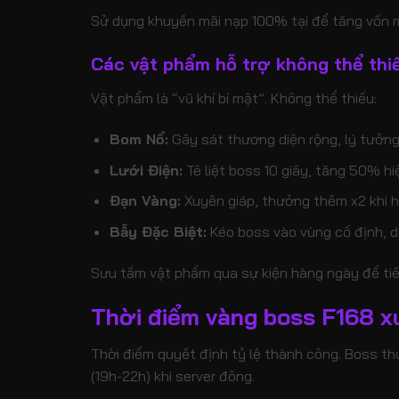
Sử dụng khuyến mãi nạp 100% tại để tăng vốn 
Các vật phẩm hỗ trợ không thể thi
Vật phẩm là “vũ khí bí mật”. Không thể thiếu:
Bom Nổ:
Gây sát thương diện rộng, lý tưởn
Lưới Điện:
Tê liệt boss 10 giây, tăng 50% hi
Đạn Vàng:
Xuyên giáp, thưởng thêm x2 khi h
Bẫy Đặc Biệt:
Kéo boss vào vùng cố định, 
Sưu tầm vật phẩm qua sự kiện hàng ngày để tiết
Thời điểm vàng boss F168 xu
Thời điểm quyết định tỷ lệ thành công. Boss th
(19h-22h) khi server đông.