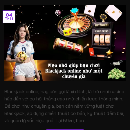
04
Th11
Blackjack online, hay còn gọi là xì dách, là trò chơi casino
hấp dẫn với cơ hội thắng cao nhờ chiến lược thông minh.
Để chơi như chuyên gia, bạn cần nắm vững luật chơi
Blackjack, áp dụng chiến thuật cơ bản, kỹ thuật đếm bài,
và quản lý vốn hiệu quả. Tại 69vn, bạn