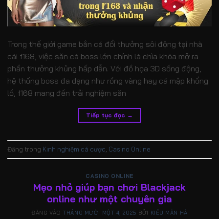
Trong thế giới game bắn cá đổi thưởng sôi động tại nhà
cái f168, việc săn cá boss lớn chính là chìa khóa mở ra
phần thưởng khủng hấp dẫn. Với đồ họa 3D sống động,
hệ thống boss đa dạng như rồng vàng hay cá mập khổng
lồ, f168 mang đến trải nghiệm săn
Tiếp tục đọc
→
Đăng trong
Kinh nghiệm cá cược
,
Casino Online
CASINO ONLINE
Mẹo nhỏ giúp bạn chơi Blackjack
online như một chuyên gia
ĐĂNG VÀO
THÁNG MƯỜI MỘT 4, 2025
BỞI
KIỀU MẪN HÀ