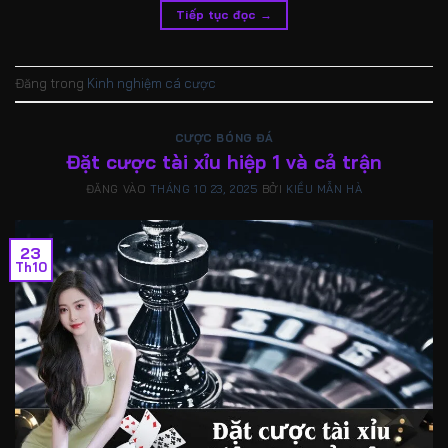
Tiếp tục đọc
→
Đăng trong
Kinh nghiệm cá cược
CƯỢC BÓNG ĐÁ
Đặt cược tài xỉu hiệp 1 và cả trận
ĐĂNG VÀO
THÁNG 10 23, 2025
BỞI
KIỀU MẪN HÀ
23
Th10