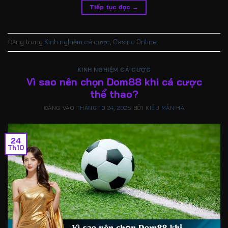
Tiếp tục đọc
→
Đăng trong
Kinh nghiệm cá cược
,
Casino Online
KINH NGHIỆM CÁ CƯỢC
Vì sao nên chọn Dom88 khi cá cược
thể thao?
ĐĂNG VÀO
THÁNG 10 24, 2025
BỞI
KIỀU MẪN HÀ
24
Th10