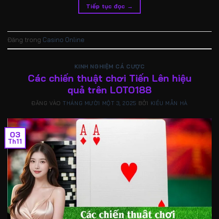
Tiếp tục đọc
→
Đăng trong
Casino Online
KINH NGHIỆM CÁ CƯỢC
Các chiến thuật chơi Tiến Lên hiệu
quả trên LOTO188
ĐĂNG VÀO
THÁNG MƯỜI MỘT 3, 2025
BỞI
KIỀU MẪN HÀ
03
Th11