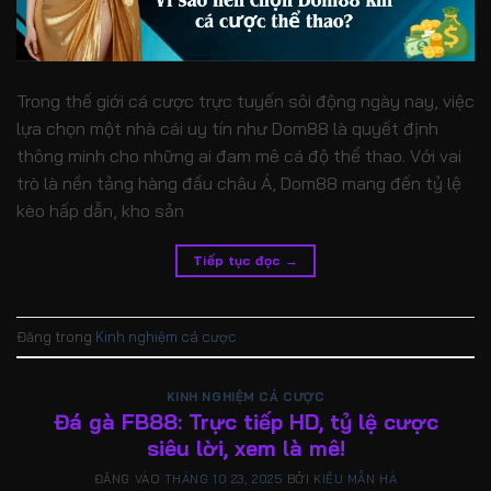
Trong thế giới cá cược trực tuyến sôi động ngày nay, việc
lựa chọn một nhà cái uy tín như Dom88 là quyết định
thông minh cho những ai đam mê cá độ thể thao. Với vai
trò là nền tảng hàng đầu châu Á, Dom88 mang đến tỷ lệ
kèo hấp dẫn, kho sản
Tiếp tục đọc
→
Đăng trong
Kinh nghiệm cá cược
KINH NGHIỆM CÁ CƯỢC
Đá gà FB88: Trực tiếp HD, tỷ lệ cược
siêu lời, xem là mê!
ĐĂNG VÀO
THÁNG 10 23, 2025
BỞI
KIỀU MẪN HÀ