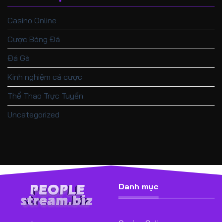
lệ
hiệp
cược
1
Casino Online
siêu
và
lời,
cả
xem
Cược Bóng Đá
trận
là
mê!
Đá Gà
Kinh nghiệm cá cược
Thể Thao Trực Tuyến
Uncategorized
Danh mục