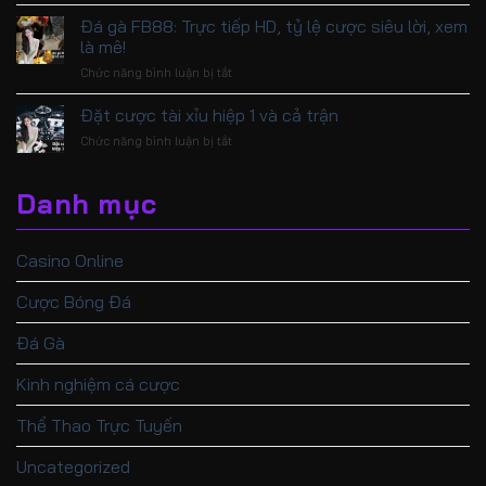
Vì
Dom88
LOTO188
sao
Đá gà FB88: Trực tiếp HD, tỷ lệ cược siêu lời, xem
–
nên
Nổ
là mê!
chọn
Hũ
Chức năng bình luận bị tắt
ở
Dom88
Võ
Đá
khi
Hiệp
gà
cá
Đặt cược tài xỉu hiệp 1 và cả trận
Kịch
FB88:
cược
Tính
Chức năng bình luận bị tắt
ở
Trực
thể
Cho
Đặt
tiếp
thao?
Hội
cược
HD,
Viên
Danh mục
tài
tỷ
xỉu
lệ
hiệp
cược
1
Casino Online
siêu
và
lời,
cả
xem
Cược Bóng Đá
trận
là
mê!
Đá Gà
Kinh nghiệm cá cược
Thể Thao Trực Tuyến
Uncategorized