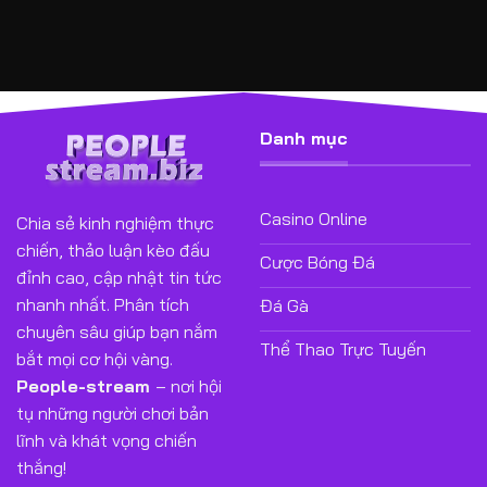
Danh mục
Casino Online
Chia sẻ kinh nghiệm thực
chiến, thảo luận kèo đấu
Cược Bóng Đá
đỉnh cao, cập nhật tin tức
nhanh nhất. Phân tích
Đá Gà
chuyên sâu giúp bạn nắm
Thể Thao Trực Tuyến
bắt mọi cơ hội vàng.
People-stream
– nơi hội
tụ những người chơi bản
lĩnh và khát vọng chiến
thắng!