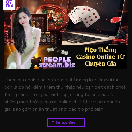
07
Th4
Tham gia casino online không chỉ mang lại niềm vui mà
còn là cơ hội kiếm thêm thu nhập nếu bạn biết cách chơi
thông minh. Trong bài viết này, chúng tôi sẽ chia sẻ
những mẹo thắng casino online chi tiết từ các chuyên
gia, bao gồm chiến thuật chơi các trò phổ biến
Tiếp tục đọc
→