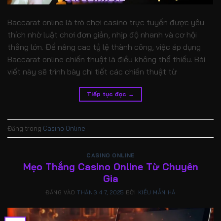
Baccarat online là trò chơi casino trực tuyến được yêu
thích nhờ luật chơi đơn giản, nhịp độ nhanh và cơ hội
thắng lớn. Để nâng cao tỷ lệ thành công, việc áp dụng
Baccarat online chiến thuật là điều không thể thiếu. Bài
viết này sẽ trình bày chi tiết các chiến thuật từ
Tiếp tục đọc
→
Đăng trong
Casino Online
CASINO ONLINE
Mẹo Thắng Casino Online Từ Chuyên
Gia
ĐĂNG VÀO
THÁNG 4 7, 2025
BỞI
KIỀU MẪN HÀ