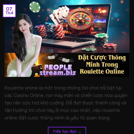
07
Th4
Roulette online là một trong những trò chơi nổi bật tại
các Casino Online, nơi may mắn và chiến lược hòa quyện
tạo nên sức hút khó cưỡng. Để đạt được thành công và
tận hưởng trò chơi này ở mức cao nhất, việc roulette
online đặt cược thông minh là yếu tố quan trọng
Tiếp tục đọc
→