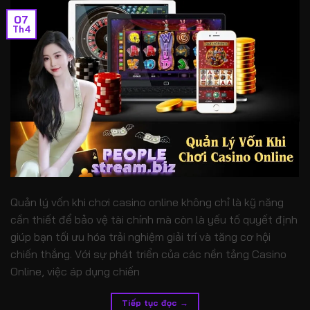
07
Th4
Quản lý vốn khi chơi casino online không chỉ là kỹ năng
cần thiết để bảo vệ tài chính mà còn là yếu tố quyết định
giúp bạn tối ưu hóa trải nghiệm giải trí và tăng cơ hội
chiến thắng. Với sự phát triển của các nền tảng Casino
Online, việc áp dụng chiến
Tiếp tục đọc
→