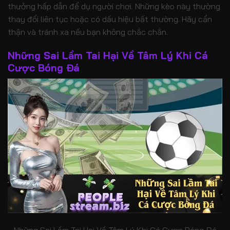
thưởng hấp dẫn để dụ người chơi. Những kèo này thường
thay đổi liên tục hoặc có dấu hiệu bất thường. Hãy cẩn
thận và tránh xa nếu bạn không chắc chắn.
Những Sai Lầm Tai Hại Về Tâm Lý Khi Cá
Cược Bóng Đá
Những Sai Lầm Tai Hại Về Tâm Lý Khi Cá Cược Bóng Đá