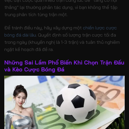
việc đặt cược quá nhiều trận cùng lúc để “tăng cơ hội
thắng” lại thường phản tác dụng, vì bạn không thể tập
trung phân tích từng trận một.
Để tránh điều này, hãy xây dựng một
chiến lược cược
bóng đá dài lâu
. Quyết định số lượng trận cược tối đa
trong ngày (khuyến nghị là 1-3 trận) và tuân thủ nghiêm
ngặt kế hoạch đã đề ra.
Những Sai Lầm Phổ Biến Khi Chọn Trận Đấu
và Kèo Cược Bóng Đá