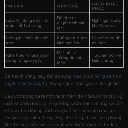
CÁCH KHẮC
SAI LẦM
HẬU QUẢ
PHỤC
Dễ đưa ra
Cược khi đang mệt mỏi
Nghỉ ngơi trước
quyết định sai
hoặc mất tập trung
khi đặt cược
lầm
Không ghi chép lịch sử
Không rút được
Lập sổ theo dõi
cược
kinh nghiệm
chi tiết
Mất tiền vì
Nghe theo “chuyên gia”
Tự phân tích và
thông tin sai
không rõ nguồn gốc
kiểm chứng
lệch
Để thành công, hãy thử áp dụng
mẹo cược bóng đá trực
tuyến thành công
từ những người chơi giàu kinh nghiệm.
Cá cược bóng đá là một hành trình đòi hỏi sự tỉnh táo, kỷ
luật và chiến lược rõ ràng. Bằng cách tránh những sai lầm
kể trên, bạn không chỉ bảo vệ số tiền của mình mà còn
tăng cơ hội chiến thắng. Hãy nhớ rằng, thành công không
đến từ may mắn mà từ sự chuẩn bị kỹ lưỡng và tư duy