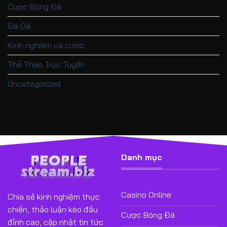
cả
xem
Cược Bóng Đá
trận
là
mê!
Đá Gà
Kinh nghiệm cá cược
Thể Thao Trực Tuyến
Uncategorized
Danh mục
Casino Online
Chia sẻ kinh nghiệm thực
chiến, thảo luận kèo đấu
Cược Bóng Đá
đỉnh cao, cập nhật tin tức