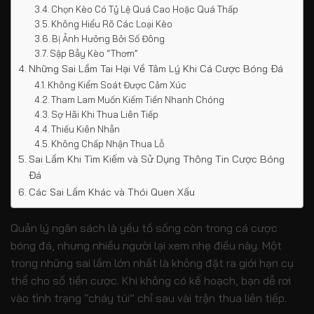
Chọn Kèo Có Tỷ Lệ Quá Cao Hoặc Quá Thấp
Không Hiểu Rõ Các Loại Kèo
Bị Ảnh Hưởng Bởi Số Đông
Sập Bẫy Kèo “Thơm”
Những Sai Lầm Tai Hại Về Tâm Lý Khi Cá Cược Bóng Đá
Không Kiểm Soát Được Cảm Xúc
Tham Lam Muốn Kiếm Tiền Nhanh Chóng
Sợ Hãi Khi Thua Liên Tiếp
Thiếu Kiên Nhẫn
Không Chấp Nhận Thua Lỗ
Sai Lầm Khi Tìm Kiếm và Sử Dụng Thông Tin Cược Bóng
Đá
Các Sai Lầm Khác và Thói Quen Xấu
Quản lý ngân sách là yếu tố sống còn trong cá cược
bóng đá, nhưng nhiều người lại xem nhẹ điều này. Một
trong những sai lầm lớn nhất là không đặt ra giới hạn cụ
thể cho số tiền cược. Khi không có kế hoạch, bạn dễ rơi
vào tình trạng “cháy túi” chỉ sau vài trận thua liên tiếp.