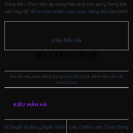
đúng đắn. Chúc bạn áp dụng hiệu quả các gợi ý trong bài
viết này để
tối ưu hóa chiến lược cược bóng đá
của mình!
Kiều Mẫn Hà
Bài viết này được đăng trong
Cược Bóng Đá
. Đánh dấu
liên kết
thường trực
.
KIỀU MẪN HÀ
Bí Quyết Quản Lý Ngân Sách
Các Chiến Lược Cược Bóng