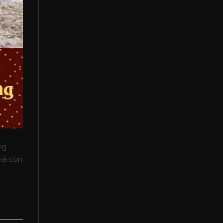
ng
 mà còn