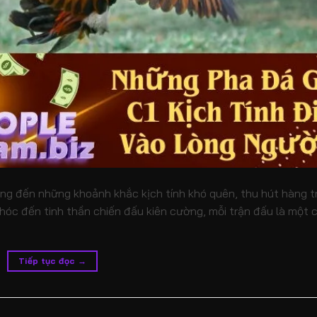
ang đến những khoảnh khắc kịch tính khó quên, thu hút hàng t
hóc đến tinh thần chiến đấu kiên cường, mỗi trận đấu là một 
Tiếp tục đọc
→