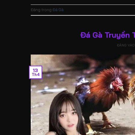
Đăng trong
Đá Gà
Đá Gà Truyền 
ĐĂNG VÀ
13
Th4