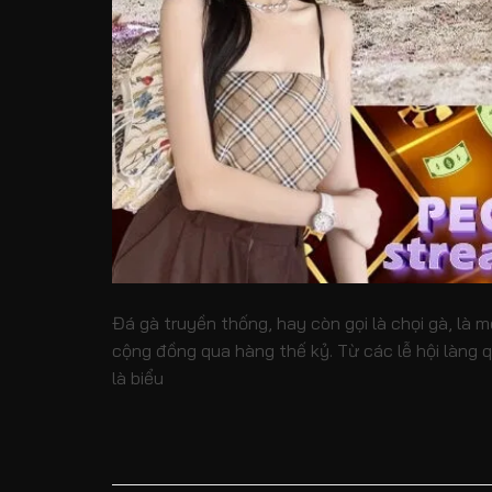
Đá gà truyền thống, hay còn gọi là chọi gà, là 
cộng đồng qua hàng thế kỷ. Từ các lễ hội làng q
là biểu