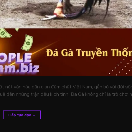
một nét văn hóa dân gian đậm chất Việt Nam, gắn bó với đời số
uê đến những trận đấu kịch tính, Đá Gà không chỉ là trò chơi
Tiếp tục đọc
→