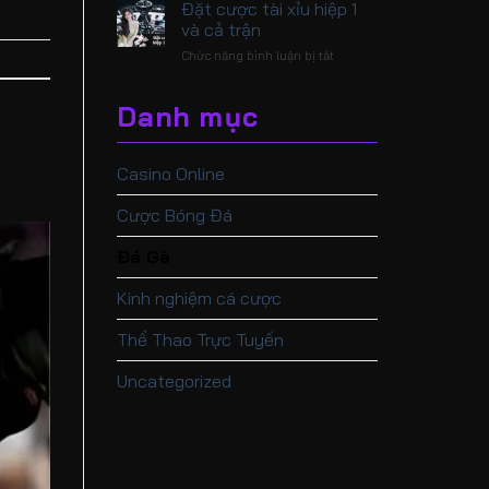
gà
cược
Đặt cược tài xỉu hiệp 1
Cho
FB88:
thể
và cả trận
Hội
Trực
thao?
Viên
Chức năng bình luận bị tắt
ở
tiếp
Đặt
HD,
cược
tỷ
Danh mục
tài
lệ
xỉu
cược
hiệp
siêu
1
Casino Online
lời,
và
xem
cả
là
Cược Bóng Đá
trận
mê!
Đá Gà
Kinh nghiệm cá cược
Thể Thao Trực Tuyến
Uncategorized