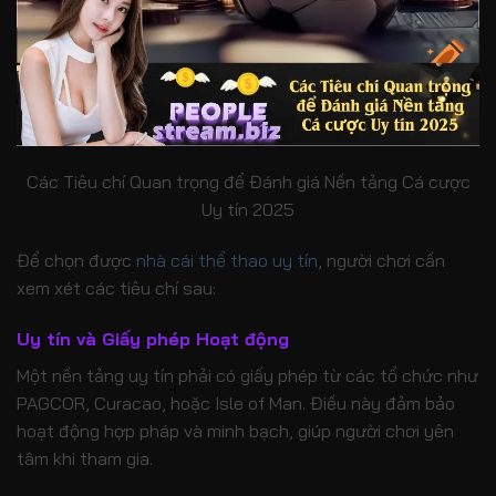
Các Tiêu chí Quan trọng để Đánh giá Nền tảng Cá cược
Uy tín 2025
Để chọn được
nhà cái thể thao uy tín
, người chơi cần
xem xét các tiêu chí sau:
Uy tín và Giấy phép Hoạt động
Một nền tảng uy tín phải có giấy phép từ các tổ chức như
PAGCOR, Curacao, hoặc Isle of Man. Điều này đảm bảo
hoạt động hợp pháp và minh bạch, giúp người chơi yên
tâm khi tham gia.