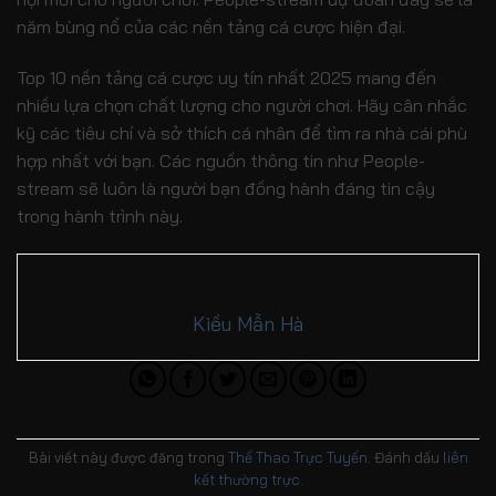
năm bùng nổ của các nền tảng cá cược hiện đại.
Top 10 nền tảng cá cược uy tín nhất 2025 mang đến
nhiều lựa chọn chất lượng cho người chơi. Hãy cân nhắc
kỹ các tiêu chí và sở thích cá nhân để tìm ra nhà cái phù
hợp nhất với bạn. Các nguồn thông tin như People-
stream sẽ luôn là người bạn đồng hành đáng tin cậy
trong hành trình này.
Kiều Mẫn Hà
Bài viết này được đăng trong
Thể Thao Trực Tuyến
. Đánh dấu
liên
kết thường trực
.