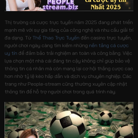
Thị trường cá cược trực tuyến năm 2025 đang phát triển
mạnh mẽ với sự gia tăng của công nghệ và nhu cầu giải trí
đa dạng. Từ
Thể Thao Trực Tuyến
đến casino trực tuyến,
người chơi ngày càng tìm kiếm những
nền tảng cá cược
uy tín
để đảm bảo trải nghiệm an toàn và công bằng. Việc
lựa chọn một nhà cái đáng tin cậy không chỉ giúp bảo vệ
thông tin cá nhân mà còn mang lại cơ hội thắng cược cao
hơn nhờ tỷ lệ kèo hấp dẫn và dịch vụ chuyên nghiệp. Các
trang như People-stream cũng thường xuyên cập nhật
thông tin để hỗ trợ người chơi trong quá trình này.