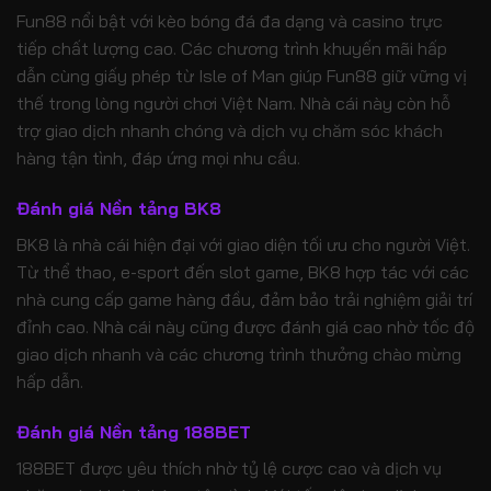
Fun88 nổi bật với kèo bóng đá đa dạng và casino trực
tiếp chất lượng cao. Các chương trình khuyến mãi hấp
dẫn cùng giấy phép từ Isle of Man giúp Fun88 giữ vững vị
thế trong lòng người chơi Việt Nam. Nhà cái này còn hỗ
trợ giao dịch nhanh chóng và dịch vụ chăm sóc khách
hàng tận tình, đáp ứng mọi nhu cầu.
Đánh giá Nền tảng BK8
BK8 là nhà cái hiện đại với giao diện tối ưu cho người Việt.
Từ thể thao, e-sport đến slot game, BK8 hợp tác với các
nhà cung cấp game hàng đầu, đảm bảo trải nghiệm giải trí
đỉnh cao. Nhà cái này cũng được đánh giá cao nhờ tốc độ
giao dịch nhanh và các chương trình thưởng chào mừng
hấp dẫn.
Đánh giá Nền tảng 188BET
188BET được yêu thích nhờ tỷ lệ cược cao và dịch vụ