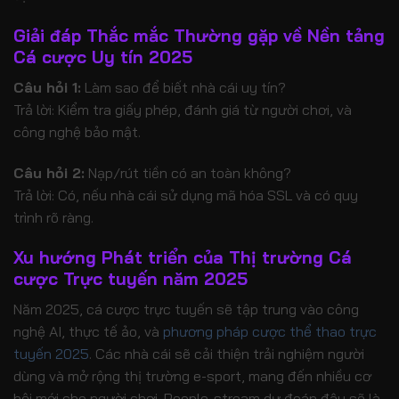
Giải đáp Thắc mắc Thường gặp về Nền tảng
Cá cược Uy tín 2025
Câu hỏi 1:
Làm sao để biết nhà cái uy tín?
Trả lời: Kiểm tra giấy phép, đánh giá từ người chơi, và
công nghệ bảo mật.
Câu hỏi 2:
Nạp/rút tiền có an toàn không?
Trả lời: Có, nếu nhà cái sử dụng mã hóa SSL và có quy
trình rõ ràng.
Xu hướng Phát triển của Thị trường Cá
cược Trực tuyến năm 2025
Năm 2025, cá cược trực tuyến sẽ tập trung vào công
nghệ AI, thực tế ảo, và
phương pháp cược thể thao trực
tuyến 2025
. Các nhà cái sẽ cải thiện trải nghiệm người
dùng và mở rộng thị trường e-sport, mang đến nhiều cơ
hội mới cho người chơi. People-stream dự đoán đây sẽ là