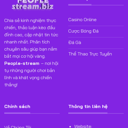
Casino Online
Chia sẻ kinh nghiệm thực
chiến, thảo luận kèo đấu
Cược Bóng Đá
đỉnh cao, cập nhật tin tức
nhanh nhất. Phân tích
Đá Gà
chuyên sâu giúp bạn nắm
Thể Thao Trực Tuyến
bắt mọi cơ hội vàng.
People-stream
– nơi hội
tụ những người chơi bản
lĩnh và khát vọng chiến
thắng!
Chính sách
Thông tin liên hệ
Website:
Về Chúng Tôi