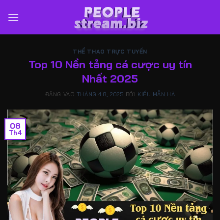
Bỏ
qua
nội
dung
THỂ THAO TRỰC TUYẾN
Top 10 Nền tảng cá cược uy tín
Nhất 2025
ĐĂNG VÀO
THÁNG 4 8, 2025
BỞI
KIỀU MẪN HÀ
08
Th4