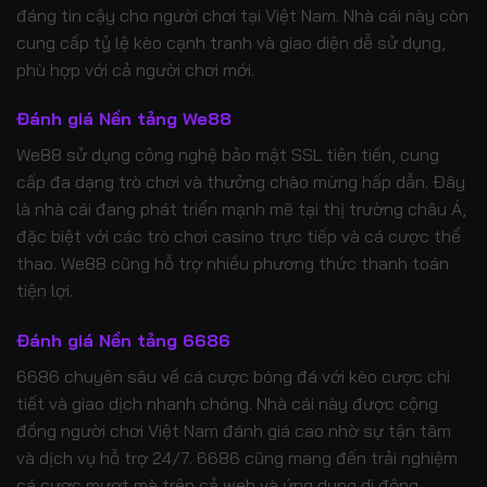
đáng tin cậy cho người chơi tại Việt Nam. Nhà cái này còn
cung cấp tỷ lệ kèo cạnh tranh và giao diện dễ sử dụng,
phù hợp với cả người chơi mới.
Đánh giá Nền tảng We88
We88 sử dụng công nghệ bảo mật SSL tiên tiến, cung
cấp đa dạng trò chơi và thưởng chào mừng hấp dẫn. Đây
là nhà cái đang phát triển mạnh mẽ tại thị trường châu Á,
đặc biệt với các trò chơi casino trực tiếp và cá cược thể
thao. We88 cũng hỗ trợ nhiều phương thức thanh toán
tiện lợi.
Đánh giá Nền tảng 6686
6686 chuyên sâu về cá cược bóng đá với kèo cược chi
tiết và giao dịch nhanh chóng. Nhà cái này được cộng
đồng người chơi Việt Nam đánh giá cao nhờ sự tận tâm
và dịch vụ hỗ trợ 24/7. 6686 cũng mang đến trải nghiệm
cá cược mượt mà trên cả web và ứng dụng di động.