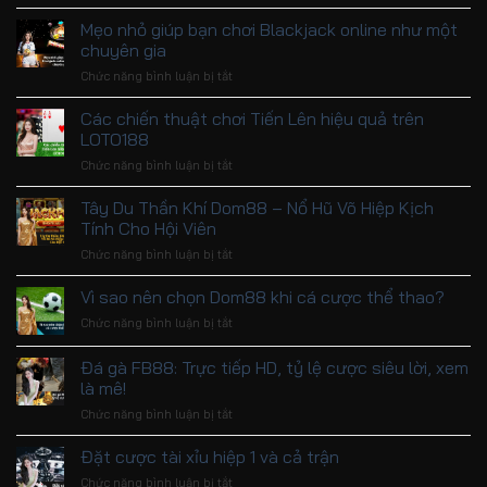
Cách
dẫn
săn
Mẹo nhỏ giúp bạn chơi Blackjack online như một
đăng
cá
nhập
chuyên gia
boss
Sunwin
Chức năng bình luận bị tắt
ở
lớn
trên
Mẹo
trong
máy
nhỏ
Các chiến thuật chơi Tiến Lên hiệu quả trên
F168
tính
giúp
và
LOTO188
bạn
nhận
Chức năng bình luận bị tắt
ở
chơi
thưởng
Các
Blackjack
khủng
chiến
Tây Du Thần Khí Dom88 – Nổ Hũ Võ Hiệp Kịch
online
thuật
như
Tính Cho Hội Viên
chơi
một
Chức năng bình luận bị tắt
ở
Tiến
chuyên
Tây
Lên
gia
Du
Vì sao nên chọn Dom88 khi cá cược thể thao?
hiệu
Thần
quả
Chức năng bình luận bị tắt
ở
Khí
trên
Vì
Dom88
LOTO188
sao
Đá gà FB88: Trực tiếp HD, tỷ lệ cược siêu lời, xem
–
nên
Nổ
là mê!
chọn
Hũ
Chức năng bình luận bị tắt
ở
Dom88
Võ
Đá
khi
Hiệp
gà
cá
Đặt cược tài xỉu hiệp 1 và cả trận
Kịch
FB88:
cược
Tính
Chức năng bình luận bị tắt
ở