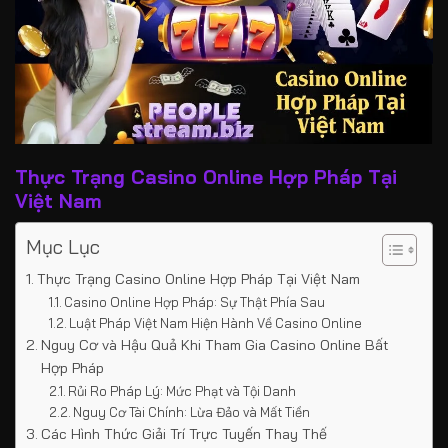
Thực Trạng Casino Online Hợp Pháp Tại
Việt Nam
Mục Lục
Thực Trạng Casino Online Hợp Pháp Tại Việt Nam
Casino Online Hợp Pháp: Sự Thật Phía Sau
Luật Pháp Việt Nam Hiện Hành Về Casino Online
Nguy Cơ và Hậu Quả Khi Tham Gia Casino Online Bất
Hợp Pháp
Rủi Ro Pháp Lý: Mức Phạt và Tội Danh
Nguy Cơ Tài Chính: Lừa Đảo và Mất Tiền
Các Hình Thức Giải Trí Trực Tuyến Thay Thế