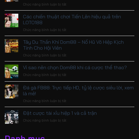
Sunwin
Chức năng bình luận bị tắt
ở
lớn
trên
Mẹo
trong
máy
nhỏ
Các chiến thuật chơi Tiến Lên hiệu quả trên
F168
tính
giúp
và
LOTO188
bạn
nhận
Chức năng bình luận bị tắt
ở
chơi
thưởng
Các
Blackjack
khủng
chiến
Tây Du Thần Khí Dom88 – Nổ Hũ Võ Hiệp Kịch
online
thuật
như
Tính Cho Hội Viên
chơi
một
Chức năng bình luận bị tắt
ở
Tiến
chuyên
Tây
Lên
gia
Du
Vì sao nên chọn Dom88 khi cá cược thể thao?
hiệu
Thần
quả
Chức năng bình luận bị tắt
ở
Khí
trên
Vì
Dom88
LOTO188
sao
Đá gà FB88: Trực tiếp HD, tỷ lệ cược siêu lời, xem
–
nên
Nổ
là mê!
chọn
Hũ
Chức năng bình luận bị tắt
ở
Dom88
Võ
Đá
khi
Hiệp
gà
cá
Đặt cược tài xỉu hiệp 1 và cả trận
Kịch
FB88:
cược
Tính
Chức năng bình luận bị tắt
ở
Trực
thể
Cho
Đặt
tiếp
thao?
Hội
cược
HD,
Viên
Danh mục
tài
tỷ