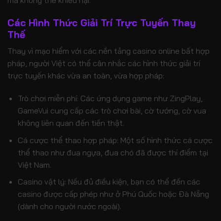
mà không thể khiếu nại.
Các Hình Thức Giải Trí Trực Tuyến Thay
Thế
Thay vì mạo hiểm với các nền tảng casino online bất hợp
pháp, người Việt có thể cân nhắc các hình thức giải trí
trực tuyến khác vừa an toàn, vừa hợp pháp:
Trò chơi miễn phí: Các ứng dụng game như ZingPlay,
GameVui cung cấp các trò chơi bài, cờ tướng, cờ vua
không liên quan đến tiền thật.
Cá cược thể thao hợp pháp: Một số hình thức cá cược
thể thao như đua ngựa, đua chó đã được thí điểm tại
Việt Nam.
Casino vật lý: Nếu đủ điều kiện, bạn có thể đến các
casino được cấp phép như ở Phú Quốc hoặc Đà Nẵng
(dành cho người nước ngoài).