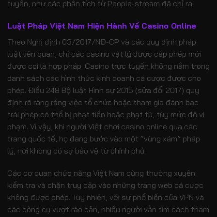
tuyến, như các phân tích từ People-stream đã chỉ ra.
Luật Pháp Việt Nam Hiện Hành Về Casino Online
Theo Nghị định 03/2017/NĐ-CP và các quy định pháp
luật liên quan, chỉ các casino vật lý được cấp phép mới
được coi là hợp pháp. Casino trực tuyến không nằm trong
danh sách các hình thức kinh doanh cá cược được cho
phép. Điều 248 Bộ luật Hình sự 2015 (sửa đổi 2017) quy
định rõ ràng rằng việc tổ chức hoặc tham gia đánh bạc
trái phép có thể bị phạt tiền hoặc phạt tù, tùy mức độ vi
phạm. Vì vậy, khi người Việt chơi casino online qua các
trang quốc tế, họ đang bước vào một “vùng xám” pháp
lý, nơi không có sự bảo vệ từ chính phủ.
Các cơ quan chức năng Việt Nam cũng thường xuyên
kiểm tra và chặn truy cập vào những trang web cá cược
không được phép. Tuy nhiên, với sự phổ biến của VPN và
các công cụ vượt rào cản, nhiều người vẫn tìm cách tham