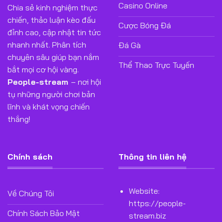
Casino Online
Chia sẻ kinh nghiệm thực
chiến, thảo luận kèo đấu
Cược Bóng Đá
đỉnh cao, cập nhật tin tức
nhanh nhất. Phân tích
Đá Gà
chuyên sâu giúp bạn nắm
Thể Thao Trực Tuyến
bắt mọi cơ hội vàng.
People-stream
– nơi hội
tụ những người chơi bản
lĩnh và khát vọng chiến
thắng!
Chính sách
Thông tin liên hệ
Website:
Về Chúng Tôi
https://people-
Chính Sách Bảo Mật
stream.biz