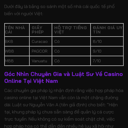
Dưới đây là bảng so sánh một số nhà cái quốc tế phổ
biến với người Việt:
TÊN NHÀ
GIẤY
HỖ TRỢ TIẾNG
ĐÁNH GIÁ UY
CÁI
PHÉP
VIỆT
TÍN
BK8
Curacao
Có
8/10
W88
PAGCOR
Có
9/10
M88
Vanuatu
Có
7/10
Góc Nhìn Chuyên Gia và Luật Sư Về Casino
Online Tại Việt Nam
Các chuyên gia pháp lý nhận định rằng việc hợp pháp hóa
casino online tại Việt Nam vẫn còn là một chặng đường
dài. Luật sư Nguyễn Văn A (tên giả định) cho biết: “Hiện
tại, khung pháp lý chưa sẵn sàng để quản lý cá cược
trực tuyến. Nếu không có sự kiểm soát chặt chẽ, việc
hợp pháp hóa có thể dẫn đến nhiều hệ lụy xã hội như