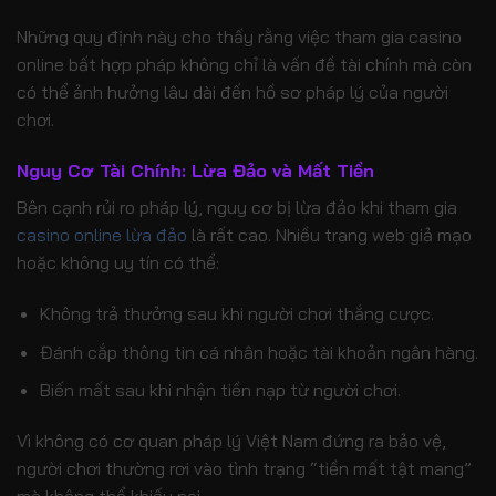
Những quy định này cho thấy rằng việc tham gia casino
online bất hợp pháp không chỉ là vấn đề tài chính mà còn
có thể ảnh hưởng lâu dài đến hồ sơ pháp lý của người
chơi.
Nguy Cơ Tài Chính: Lừa Đảo và Mất Tiền
Bên cạnh rủi ro pháp lý, nguy cơ bị lừa đảo khi tham gia
casino online lừa đảo
là rất cao. Nhiều trang web giả mạo
hoặc không uy tín có thể:
Không trả thưởng sau khi người chơi thắng cược.
Đánh cắp thông tin cá nhân hoặc tài khoản ngân hàng.
Biến mất sau khi nhận tiền nạp từ người chơi.
Vì không có cơ quan pháp lý Việt Nam đứng ra bảo vệ,
người chơi thường rơi vào tình trạng “tiền mất tật mang”